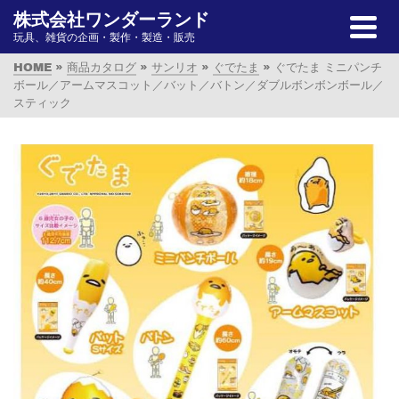
株式会社ワンダーランド
玩具、雑貨の企画・製作・製造・販売
HOME
»
商品カタログ
»
サンリオ
»
ぐでたま
»
ぐでたま ミニパンチ
ボール／アームマスコット／バット／バトン／ダブルボンボンボール／
スティック