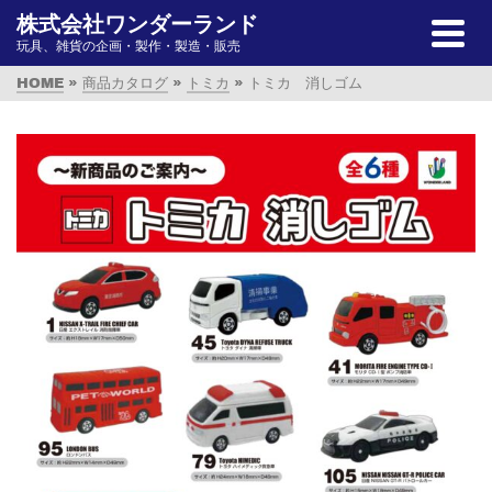
株式会社ワンダーランド
玩具、雑貨の企画・製作・製造・販売
HOME
»
商品カタログ
»
トミカ
»
トミカ 消しゴム