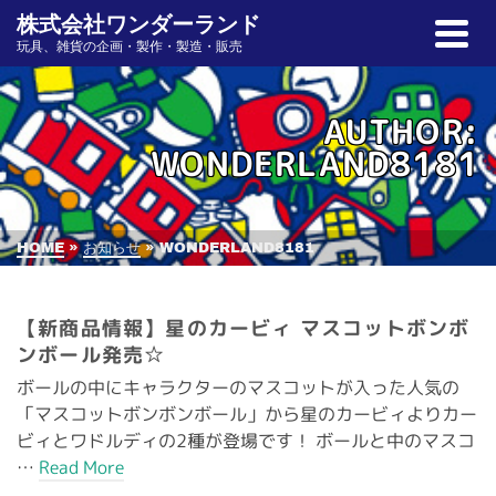
株式会社ワンダーランド
玩具、雑貨の企画・製作・製造・販売
AUTHOR:
WONDERLAND8181
HOME
»
お知らせ
»
WONDERLAND8181
【新商品情報】星のカービィ マスコットボンボ
ンボール発売☆
ボールの中にキャラクターのマスコットが入った人気の
「マスコットボンボンボール」から星のカービィよりカー
ビィとワドルディの2種が登場です！ ボールと中のマスコ
…
Read More