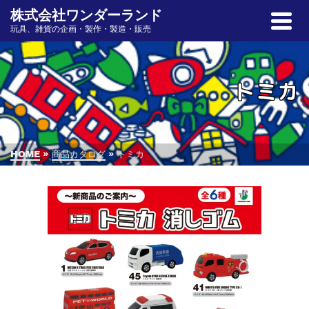
株式会社ワンダーランド
玩具、雑貨の企画・製作・製造・販売
トミカ
HOME
»
商品カタログ
»
トミカ